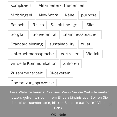
kompliziert
Mitarbeiterzufriedenheit
Mitbringsel
New Work
Nähe
purpose
Respekt
Risiko
Schnittmengen
Silos
Sorgfalt
Souveränität
Stammessprachen
Standardisierung
sustainability
trust
Unternehmenssprache
Vertrauen
Vielfalt
virtuelle Kommunikation
Zuhören
Zusammenarbeit
Ökosystem
Übersetzungsprozesse
Diese Website benutzt Cookies. Wenn Sie die Website weiter
nutzen, gehen wir von Ihrem Einverständnis aus. Sollten Sie
nicht einverstanden sein, klicken Sie bitte auf "Nein". Vielen
Dank.
Mit Stolz präsentiert von WordPress
OK
Nein