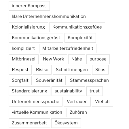
innerer Kompass
klare Unternehmenskommunikation
Kolonialisierung
Kommunikationsgefüge
Kommunikationsgerüst
Komplexität
kompliziert
Mitarbeiterzufriedenheit
Mitbringsel
New Work
Nähe
purpose
Respekt
Risiko
Schnittmengen
Silos
Sorgfalt
Souveränität
Stammessprachen
Standardisierung
sustainability
trust
Unternehmenssprache
Vertrauen
Vielfalt
virtuelle Kommunikation
Zuhören
Zusammenarbeit
Ökosystem