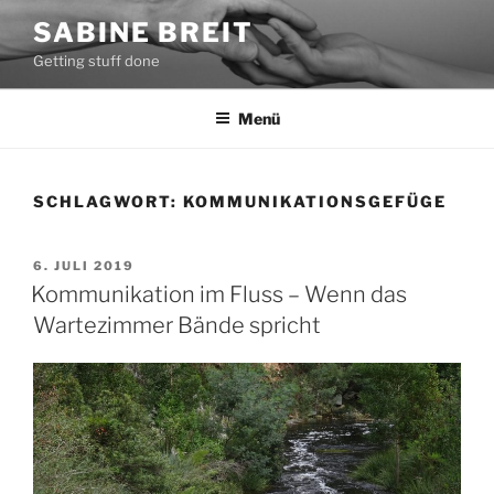
Zum
SABINE BREIT
Inhalt
Getting stuff done
springen
Menü
SCHLAGWORT:
KOMMUNIKATIONSGEFÜGE
VERÖFFENTLICHT
6. JULI 2019
AM
Kommunikation im Fluss – Wenn das
Wartezimmer Bände spricht