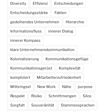
Diversity
Effizienz
Entscheidungen
Entscheidungsstärke
Fakten
gedeihendes Unternehmen
Hierarchie
Informationsfluss
innerer Dialog
innerer Kompass
klare Unternehmenskommunikation
Kolonialisierung
Kommunikationsgefüge
Kommunikationsgerüst
Komplexität
kompliziert
Mitarbeiterzufriedenheit
Mitbringsel
New Work
Nähe
purpose
Respekt
Risiko
Schnittmengen
Silos
Sorgfalt
Souveränität
Stammessprachen