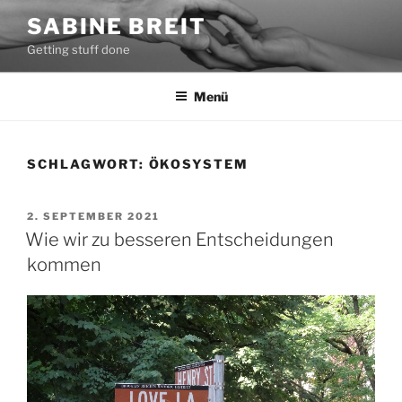
Zum
SABINE BREIT
Inhalt
Getting stuff done
springen
Menü
SCHLAGWORT:
ÖKOSYSTEM
VERÖFFENTLICHT
2. SEPTEMBER 2021
AM
Wie wir zu besseren Entscheidungen
kommen