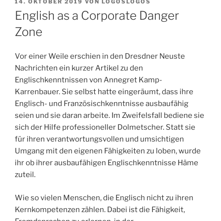
VERÖFFENTLICHT
14. OKTOBER 2019
VON
LOGOSLOGOS
AM
English as a Corporate Danger
Zone
Vor einer Weile erschien in den Dresdner Neuste
Nachrichten ein kurzer Artikel zu den
Englischkenntnissen von Annegret Kamp-
Karrenbauer. Sie selbst hatte eingeräumt, dass ihre
Englisch- und Französischkenntnisse ausbaufähig
seien und sie daran arbeite. Im Zweifelsfall bediene sie
sich der Hilfe professioneller Dolmetscher. Statt sie
für ihren verantwortungsvollen und umsichtigen
Umgang mit den eigenen Fähigkeiten zu loben, wurde
ihr ob ihrer ausbaufähigen Englischkenntnisse Häme
zuteil.
Wie so vielen Menschen, die Englisch nicht zu ihren
Kernkompetenzen zählen. Dabei ist die Fähigkeit,