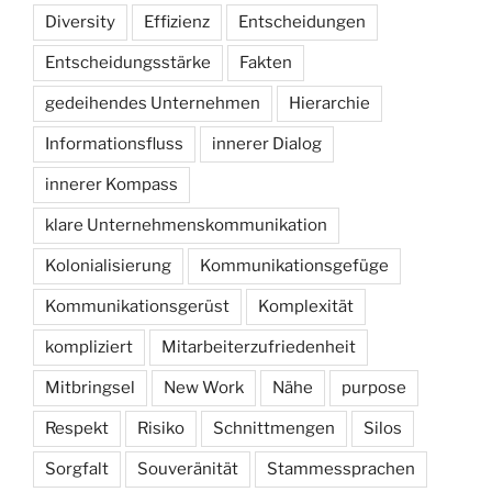
Diversity
Effizienz
Entscheidungen
Entscheidungsstärke
Fakten
gedeihendes Unternehmen
Hierarchie
Informationsfluss
innerer Dialog
innerer Kompass
klare Unternehmenskommunikation
Kolonialisierung
Kommunikationsgefüge
Kommunikationsgerüst
Komplexität
kompliziert
Mitarbeiterzufriedenheit
Mitbringsel
New Work
Nähe
purpose
Respekt
Risiko
Schnittmengen
Silos
Sorgfalt
Souveränität
Stammessprachen