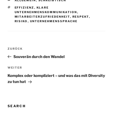
ALLGEMEIN
,
SCHREIBTISCH
SCHLAGWÖRTER
EFFIZIENZ
,
KLARE
UNTERNEHMENSKOMMUNIKATION
,
MITARBEITERZUFRIEDENHEIT
,
RESPEKT
,
RISIKO
,
UNTERNEHMENSSPRACHE
Beitragsnavigation
Vorheriger
ZURÜCK
Beitrag
Souverän durch den Wandel
Nächster
WEITER
Beitrag
Komplex oder kompliziert – und was das mit Diversity
zu tun hat
SEARCH