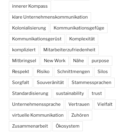
innerer Kompass
klare Unternehmenskommunikation
Kolonialisierung
Kommunikationsgefüge
Kommunikationsgerüst
Komplexität
kompliziert
Mitarbeiterzufriedenheit
Mitbringsel
New Work
Nähe
purpose
Respekt
Risiko
Schnittmengen
Silos
Sorgfalt
Souveränität
Stammessprachen
Standardisierung
sustainability
trust
Unternehmenssprache
Vertrauen
Vielfalt
virtuelle Kommunikation
Zuhören
Zusammenarbeit
Ökosystem