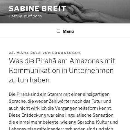
Zum
SABINE BREIT
Inhalt
Getting stuff done
springen
Menü
VERÖFFENTLICHT
22. MÄRZ 2018
VON
LOGOSLOGOS
AM
Was die Pirahã am Amazonas mit
Kommunikation in Unternehmen
zu tun haben
Die Pirahã sind ein Stamm mit einer einzigartigen
Sprache, die weder Zahlwörter noch das Futur und
auch nicht wirklich die Vergangenheitsform kennt.
Diese Entdeckung war eine linguistische Sensation,
die einmal mehr belegte, wie eng Sprache, Kultur und
Lebensweise miteinander verbunden sind und sich