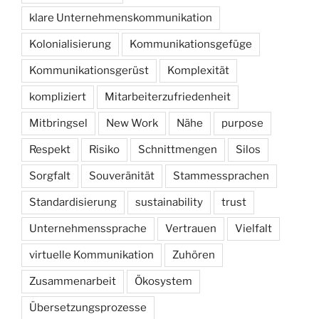
klare Unternehmenskommunikation
Kolonialisierung
Kommunikationsgefüge
Kommunikationsgerüst
Komplexität
kompliziert
Mitarbeiterzufriedenheit
Mitbringsel
New Work
Nähe
purpose
Respekt
Risiko
Schnittmengen
Silos
Sorgfalt
Souveränität
Stammessprachen
Standardisierung
sustainability
trust
Unternehmenssprache
Vertrauen
Vielfalt
virtuelle Kommunikation
Zuhören
Zusammenarbeit
Ökosystem
Übersetzungsprozesse