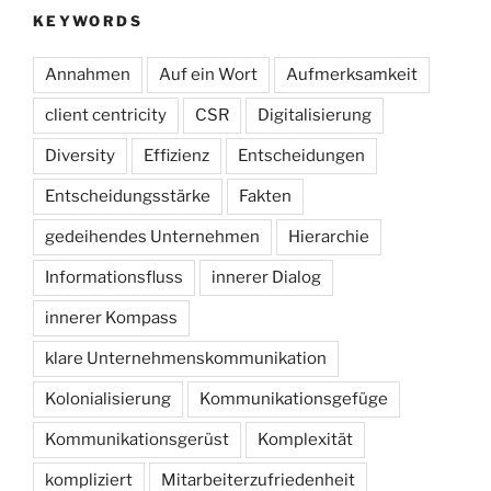
KEYWORDS
Annahmen
Auf ein Wort
Aufmerksamkeit
client centricity
CSR
Digitalisierung
Diversity
Effizienz
Entscheidungen
Entscheidungsstärke
Fakten
gedeihendes Unternehmen
Hierarchie
Informationsfluss
innerer Dialog
innerer Kompass
klare Unternehmenskommunikation
Kolonialisierung
Kommunikationsgefüge
Kommunikationsgerüst
Komplexität
kompliziert
Mitarbeiterzufriedenheit