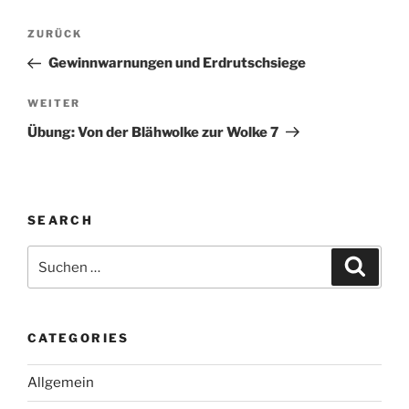
Beitragsnavigation
Vorheriger
ZURÜCK
Beitrag
Gewinnwarnungen und Erdrutschsiege
Nächster
WEITER
Beitrag
Übung: Von der Blähwolke zur Wolke 7
SEARCH
Suche
Suche
nach:
CATEGORIES
Allgemein