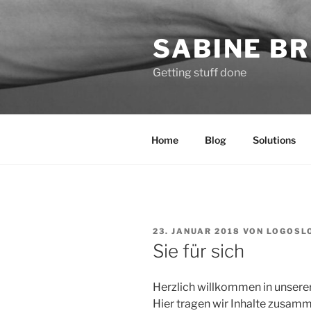
Zum
Inhalt
SABINE BR
springen
Getting stuff done
Home
Blog
Solutions
VERÖFFENTLICHT
23. JANUAR 2018
VON
LOGOSL
AM
Sie für sich
Herzlich willkommen in unsere
Hier tragen wir Inhalte zusamm