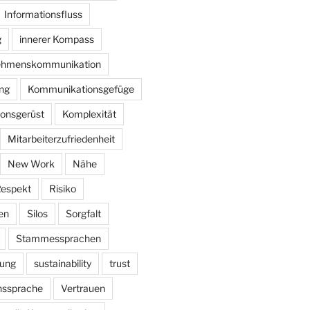
Informationsfluss
g
innerer Kompass
nehmenskommunikation
ung
Kommunikationsgefüge
onsgerüst
Komplexität
Mitarbeiterzufriedenheit
New Work
Nähe
espekt
Risiko
en
Silos
Sorgfalt
Stammessprachen
rung
sustainability
trust
ssprache
Vertrauen