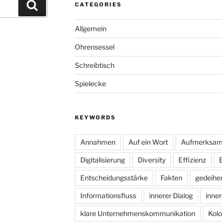
Suchen
CATEGORIES
Allgemein
Ohrensessel
Schreibtisch
Spielecke
KEYWORDS
Annahmen
Auf ein Wort
Aufmerksam
Digitalisierung
Diversity
Effizienz
Entscheidungsstärke
Fakten
gedeihe
Informationsfluss
innerer Dialog
inne
klare Unternehmenskommunikation
Kolo