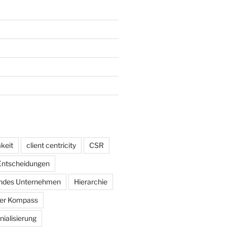
keit
client centricity
CSR
Entscheidungen
ndes Unternehmen
Hierarchie
rer Kompass
nialisierung