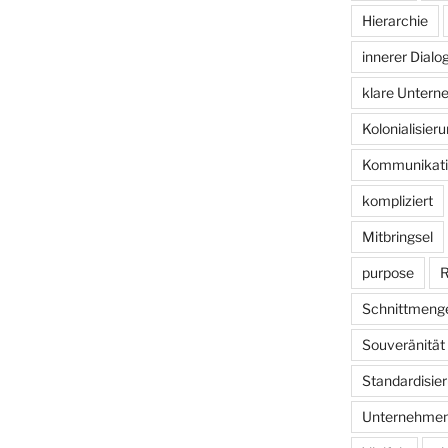
Hierarchie
innerer Dialo
klare Unter
Kolonialisier
Kommunikati
kompliziert
Mitbringsel
purpose
R
Schnittmeng
Souveränität
Standardisie
Unternehmen