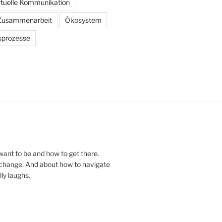
rtuelle Kommunikation
Zusammenarbeit
Ökosystem
sprozesse
ant to be and how to get there.
f change. And about how to navigate
lly laughs.