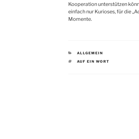
Kooperation unterstützen könn
einfach nur Kurioses, für die „
Momente.
KATEGORIEN
ALLGEMEIN
SCHLAGWÖRTER
AUF EIN WORT
Beitragsnavigation