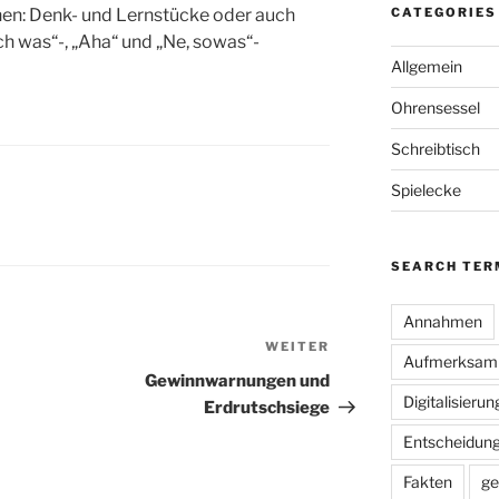
en: Denk- und Lernstücke oder auch
CATEGORIES
Ach was“-, „Aha“ und „Ne, sowas“-
Allgemein
Ohrensessel
Schreibtisch
Spielecke
SEARCH TER
Annahmen
WEITER
Nächster
Aufmerksamk
Beitrag
Gewinnwarnungen und
Digitalisierun
Erdrutschsiege
Entscheidun
Fakten
ge