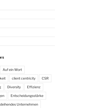
MS
Auf ein Wort
eit
client centricity
CSR
g
Diversity
Effizienz
gen
Entscheidungsstärke
deihendes Unternehmen