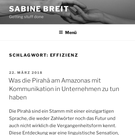
Zum
SABINE BREIT
Inhalt
Getting stuff done
springen
Menü
SCHLAGWORT:
EFFIZIENZ
VERÖFFENTLICHT
22. MÄRZ 2018
AM
Was die Pirahã am Amazonas mit
Kommunikation in Unternehmen zu tun
haben
Die Pirahã sind ein Stamm mit einer einzigartigen
Sprache, die weder Zahlwörter noch das Futur und
auch nicht wirklich die Vergangenheitsform kennt.
Diese Entdeckung war eine linguistische Sensation,