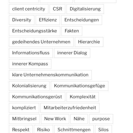
client centricity
CSR
Digitalisierung
Diversity
Effizienz
Entscheidungen
Entscheidungsstärke
Fakten
gedeihendes Unternehmen
Hierarchie
Informationsfluss
innerer Dialog
innerer Kompass
klare Unternehmenskommunikation
Kolonialisierung
Kommunikationsgefüge
Kommunikationsgerüst
Komplexität
kompliziert
Mitarbeiterzufriedenheit
Mitbringsel
New Work
Nähe
purpose
Respekt
Risiko
Schnittmengen
Silos