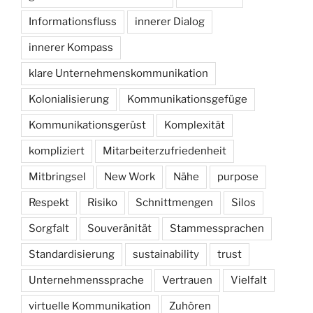
Informationsfluss
innerer Dialog
innerer Kompass
klare Unternehmenskommunikation
Kolonialisierung
Kommunikationsgefüge
Kommunikationsgerüst
Komplexität
kompliziert
Mitarbeiterzufriedenheit
Mitbringsel
New Work
Nähe
purpose
Respekt
Risiko
Schnittmengen
Silos
Sorgfalt
Souveränität
Stammessprachen
Standardisierung
sustainability
trust
Unternehmenssprache
Vertrauen
Vielfalt
virtuelle Kommunikation
Zuhören